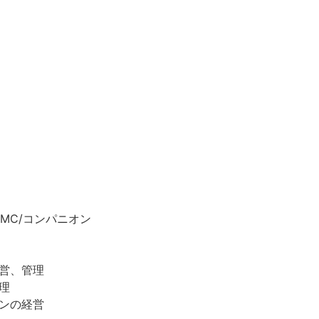
MC/コンパニオン
営、管理
理
ンの経営